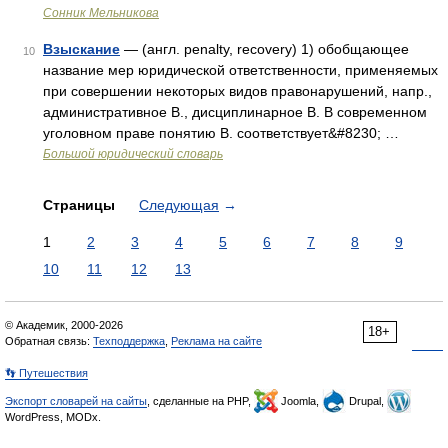
Сонник Мельникова
Взыскание
— (англ. penalty, recovery) 1) обобщающее
10
название мер юридической ответственности, применяемых
при совершении некоторых видов правонарушений, напр.,
административное В., дисциплинарное В. В современном
уголовном праве понятию В. соответствует&#8230; …
Большой юридический словарь
Страницы
Следующая
→
1
2
3
4
5
6
7
8
9
10
11
12
13
© Академик, 2000-2026
18+
Обратная связь:
Техподдержка
,
Реклама на сайте
👣 Путешествия
Экспорт словарей на сайты
, сделанные на PHP,
Joomla,
Drupal,
WordPress, MODx.