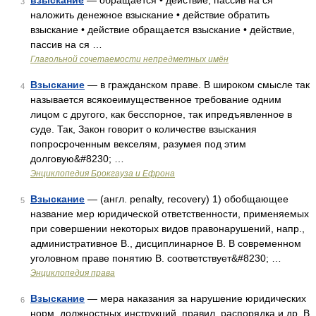
взыскание
— обращается • действие, пассив на ся
3
наложить денежное взыскание • действие обратить
взыскание • действие обращается взыскание • действие,
пассив на ся …
Глагольной сочетаемости непредметных имён
Взыскание
— в гражданском праве. В широком смысле так
4
называется всякоеимущественное требование одним
лицом с другого, как бесспорное, так ипредъявленное в
суде. Так, Закон говорит о количестве взыскания
попросроченным векселям, разумея под этим
долговую&#8230; …
Энциклопедия Брокгауза и Ефрона
Взыскание
— (англ. penalty, recovery) 1) обобщающее
5
название мер юридической ответственности, применяемых
при совершении некоторых видов правонарушений, напр.,
административное В., дисциплинарное В. В современном
уголовном праве понятию В. соответствует&#8230; …
Энциклопедия права
Взыскание
— мера наказания за нарушение юридических
6
норм, должностных инструкций, правил, распорядка и др. В.